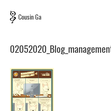
Skip
to
content
Cousin Ga
02052020_Blog_management