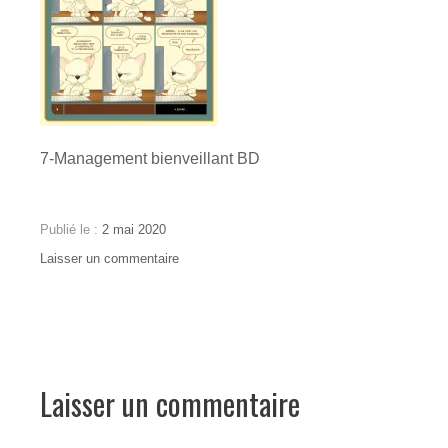
7-Management bienveillant BD
Publié le :
2 mai 2020
Auteur
Laisser un commentaire
on
:
02052020_Blog_managementBienveillant-
Cousin
1920×3230
Ga
Laisser un commentaire