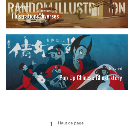
Précédent
Illustrations diverses
Article
précédent
:
Suivant
Pop Up Chinese Ghost story
Article
suivant
:
Haut de page