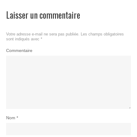
design
design
,
,
illustration
films
,
Laisser un commentaire
illustration
de
digitale
genre
,
,
jeu
jeu
,
,
maquette
jeu
Votre adresse e-mail ne sera pas publiée.
Les champs obligatoires
de
sont indiqués avec
*
plateau
Commentaire
Nom
*