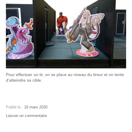
Pour effectuer un tir, on se place au niveau du tireur et on tente
d’atteindre sa cible.
Publié le :
16 mars 2020
Publié
Auteur
Mots-
Laisser un commentaire
on
dans
:
clés
Bullet
:
Cousin
:
Hell
character
Ga
character