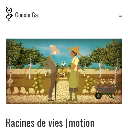
Skip
to
Cousin Ga
content
Racines de vies [motion