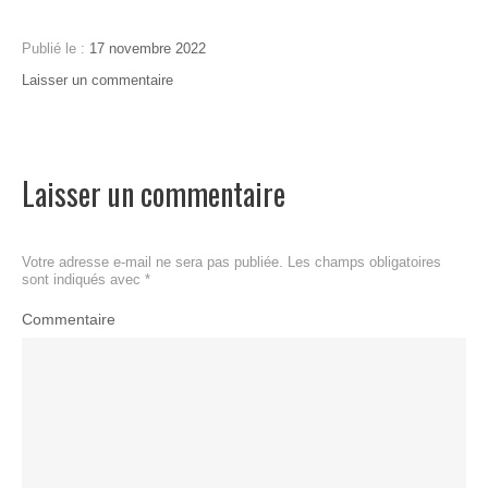
Publié le :
17 novembre 2022
Publié
Auteur
Laisser un commentaire
on
dans
:
Racines
:
Cousin
de
animation
Ga
,
vies
motion
[motion
design
design]
Laisser un commentaire
Votre adresse e-mail ne sera pas publiée.
Les champs obligatoires
sont indiqués avec
*
Commentaire