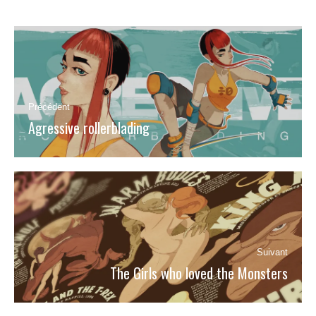
Navigation
de
l’article
Précédent
Agressive rollerblading
Article
précédent
:
Suivant
The Girls who loved the Monsters
Article
suivant
: