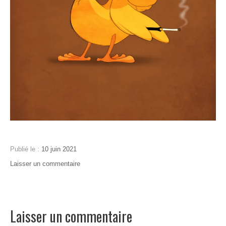
Publié le :
10 juin 2021
Publié
Auteur
Laisser un commentaire
on
dans
:
Tounga
:
Cousin
character
Ga
design
,
illustration
Laisser un commentaire
digitale