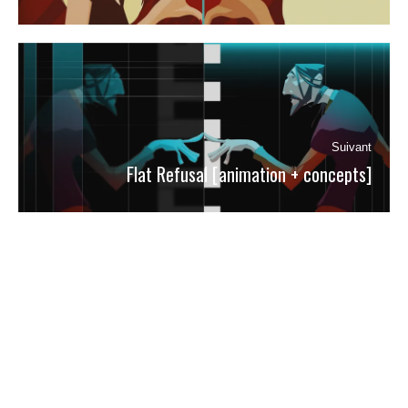
:
Suivant
Flat Refusal [animation + concepts]
Article
suivant
:
Haut de page
Cousin Ga © 2026